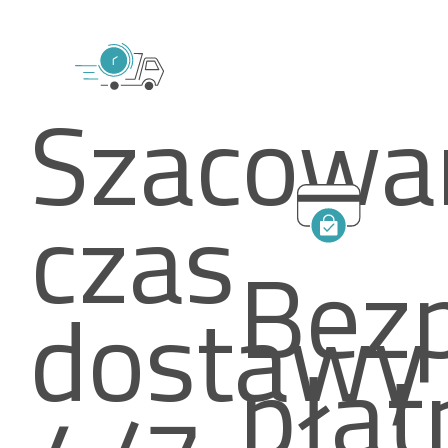
Szacowa
czas
Bez
dostawy
płat