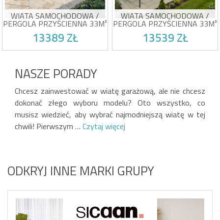
specjalne śruby
Dostarczane akcesoria i
specjalne śruby
WIATA SAMOCHODOWA /
WIATA SAMOCHODOWA /
PERGOLA PRZYŚCIENNA 33M²
PERGOLA PRZYŚCIENNA 33M²
KLEO 11X3M ALUMINIUM
KLEO 11X3M ALUMINIUM
13389 ZŁ
13539 ZŁ
BIAŁY
SZARY
Pergola / wiata przyścienna
Pergola / wiata przyścienna
ze spadzistym dachem
ze spadzistym dachem
NASZE PORADY
Szerokość: 1112 cm i
Szerokość: 1112 cm i
głębokość: 300 cm
głębokość: 300 cm
Szacunkowa dostawa pomiędzy 14/08 i
Szacunkowa dostawa pomiędzy 14/08 i
Struktura: Aluminium - Biały
Struktura: Aluminium -
19/08
19/08
Chcesz zainwestować w wiatę garażową, ale nie chcesz
Dach: pęcherzykowy z
Antracytowa szarość
poliwęglanu
Dach: pęcherzykowy z
dokonać złego wyboru modelu? Oto wszystko, co
Dostarczane akcesoria i
poliwęglanu
specjalne śruby
Dostarczane akcesoria i
musisz wiedzieć, aby wybrać najmodniejszą wiatę w tej
specjalne śruby
chwili! Pierwszym …
Czytaj więcej
ODKRYJ INNE MARKI GRUPY