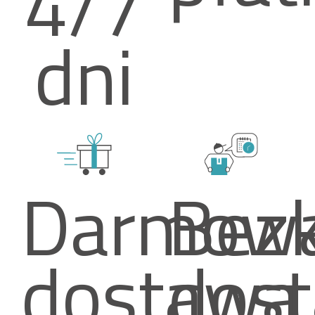
4/7
dni
Darmow
Bez
dostawa
dos