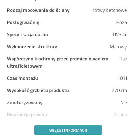
Rodzaj mocowania do ściany
Kotwy betonowe
Posługiwać się
Poza
Specyfikacja dachu
UV30+
Wykończenie struktury
Matowy
Współczynnik ochrony przed promieniowaniem
Tak
ultrafioletowym
Czas montażu
10 H
Wysokość grzbietu produktu
270 cm
Zmotoryzowany
Nie
Gwarancja prawna
2 an(s)
WIĘCEJ INFORMACJI