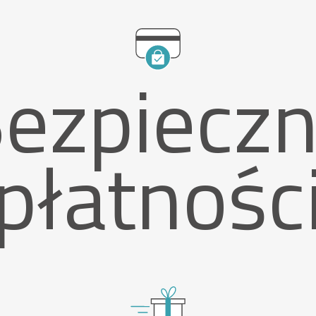
ezpiecz
płatnośc