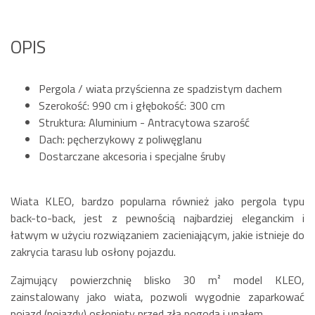
OPIS
Pergola / wiata przyścienna ze spadzistym dachem
Szerokość: 990 cm i głębokość: 300 cm
Struktura: Aluminium - Antracytowa szarość
Dach: pęcherzykowy z poliwęglanu
Dostarczane akcesoria i specjalne śruby
Wiata KLEO, bardzo popularna również jako pergola typu
back-to-back, jest z pewnością najbardziej eleganckim i
łatwym w użyciu rozwiązaniem zacieniającym, jakie istnieje do
zakrycia tarasu lub osłony pojazdu.
Zajmujący powierzchnię blisko 30 m² model KLEO,
zainstalowany jako wiata, pozwoli wygodnie zaparkować
pojazd (pojazdy) osłonięty przed złą pogodą i upałem.