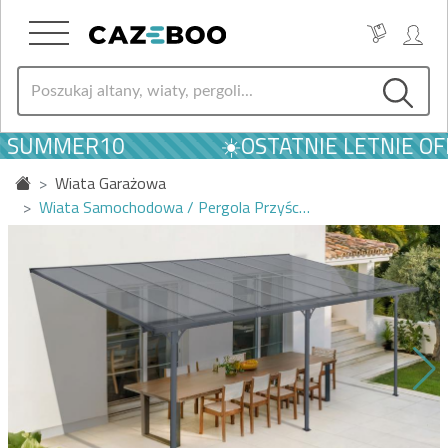
M SUMMER10
☀️OSTATNIE LETNIE OFE
Wiata Garażowa
Wiata Samochodowa / Pergola Przyśc…