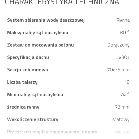
CHARAKTERYSTYKA TECHNICZNA
System zbierania wody deszczowej
Rynna
Maksymalny kąt nachylenia
80 °
Zestaw do mocowania betonu
Dołączony
Specyfikacja dachu
UV30+
Sekcja kolumnowa
70x35 mm
Liczba talerzy
18
Minimalny kąt nachylenia
74 °
średnica rynny
73 mm
Wykończenie struktury
Matowy
Przestrzeń między regulowanymi nogami
Dziękuję