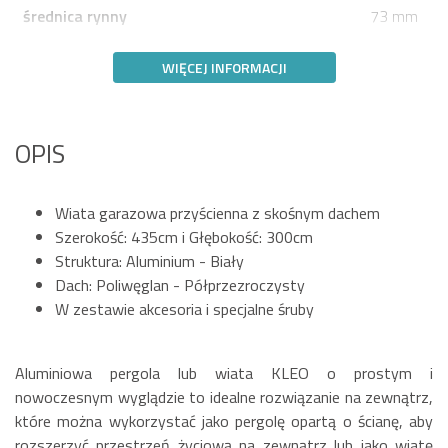
średnica rynny
73 mm
WIĘCEJ INFORMACJI
OPIS
Wiata garazowa przyścienna z skośnym dachem
Szerokość: 435cm i Głębokość: 300cm
Struktura: Aluminium - Biały
Dach: Poliwęglan - Półprzezroczysty
W zestawie akcesoria i specjalne śruby
Aluminiowa pergola lub wiata KLEO o prostym i
nowoczesnym wyglądzie to idealne rozwiązanie na zewnątrz,
które można wykorzystać jako pergolę opartą o ścianę, aby
rozszerzyć przestrzeń życiową na zewnątrz lub jako wiatę