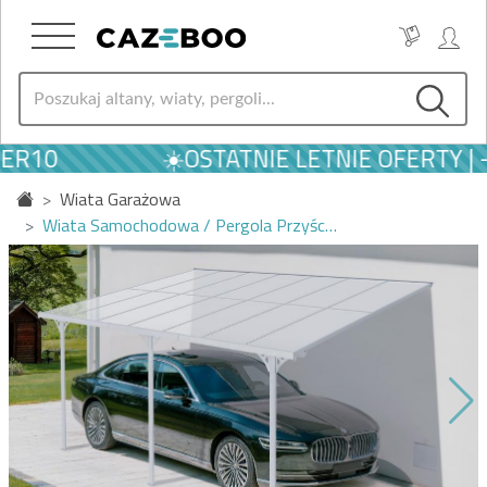
ER10
☀️OSTATNIE LETNIE OFERTY | 
Wiata Garażowa
Wiata Samochodowa / Pergola Przyśc…