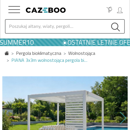
 SUMMER10
☀️OSTATNIE LETNIE OFE
Pergola bioklimatyczna
Wolnostojąca
PIANA 3x3m wolnostojąca pergola bi…