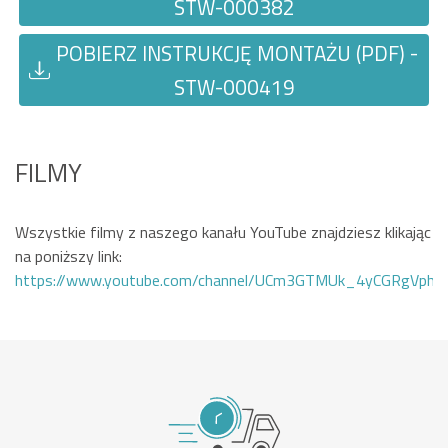
STW-000382
POBIERZ INSTRUKCJĘ MONTAŻU (PDF) -
STW-000419
FILMY
Wszystkie filmy z naszego kanału YouTube znajdziesz klikając
na poniższy link:
https://www.youtube.com/channel/UCm3GTMUk_4yCGRgVphi