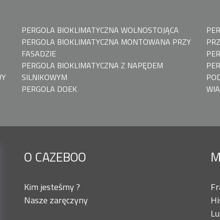
PERGOLA BIOKLIMATYCZNA WOLNOSTOJĄCA
PE
PERGOLA BIOKLIMATYCZNA MONTOWANA PRZY
PRZ
FASADZIE
PER
PERGOLA BIOKLIMATYCZNA Z NAPĘDEM
PE
WY
SILNIKOWYM
PO
PERGOLA DOEK
WI
O CAZEBOO
M
Kim jesteśmy ?
Fr
Nasze zaręczyny
Hi
Lu