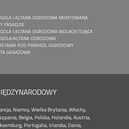
RGOLA I ALTANA OGRODOWA MONTOWANA
Y FASADZIE
GOLA I ALTANA OGRODOWA WOLNOSTOJĄCA
RGOLA/ALTANA OGRODOWA
DSTAWA POD PARASOL OGRODOWY
ATA GARAŻOWA
IĘDZYNARODOWY
ancja, Niemcy, Wielka Brytania, Włochy,
szpania, Belgia, Polska, Holandia, Austria,
ksemburg, Portugalia, Irlandia, Dania,