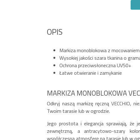
OPIS
Markiza monoblokowa z mocowaniem
Wysokiej jakości szara tkanina o gra
Ochrona przeciwsłoneczna UV50+
Łatwe otwieranie i zamykanie
MARKIZA MONOBLOKOWA VECC
Odkryj naszą markizę ręczną VECCHIO, ni
Twoim tarasie lub w ogrodzie.
Jego prostota i elegancja sprawiają, że 
zewnętrzną, a antracytowo-szary kol
współczesną atmosferę na tarasie lub w og