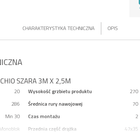
CHARAKTERYSTYKA TECHNICZNA
OPIS
NICZNA
HIO SZARA 3M X 2,5M
20
Wysokość grzbietu produktu
270
286
Średnica rury nawojowej
70
Min 30
Czas montażu
2
Monoblok
Przednia część drążka
47x35