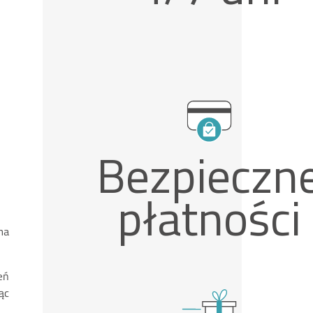
Bezpieczn
płatności
na
eń
ąc