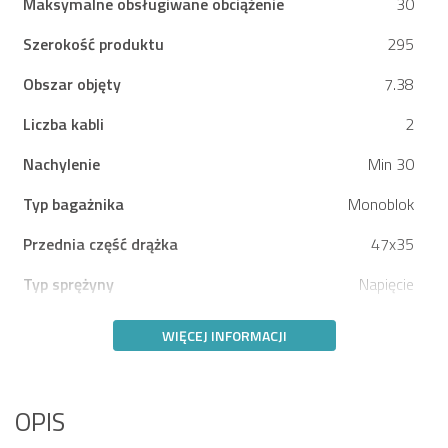
Maksymalne obsługiwane obciążenie
30
Szerokość produktu
295
Obszar objęty
7.38
Liczba kabli
2
Nachylenie
Min 30
Typ bagażnika
Monoblok
Przednia część drążka
47x35
Typ sprężyny
Napięcie
WIĘCEJ INFORMACJI
OPIS