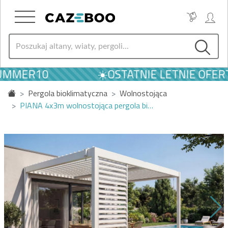
SUMMER10
☀️OSTATNIE LETNIE OFERT
Pergola bioklimatyczna
Wolnostojąca
PIANA 4x3m wolnostojąca pergola bi…