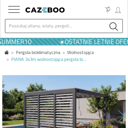
 SUMMER10
☀️OSTATNIE LETNIE OFE
Pergola bioklimatyczna
Wolnostojąca
PIANA 3x3m wolnostojąca pergola bi…