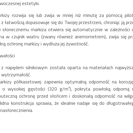
woczesnej estetyki.
kizy rozwija się lub zwija w mniej niż minutę za pomocą pilot
 łatwością dopasowuje się do Twojej przestrzeni, chroniąc ją prz
wi słonecznemu markiza otwiera się automatycznie w zależności 
a w czujnik wiatru (zwany również anemometrem), zwija się pr
lną ochronę markizy i wydłuża jej żywotność.
rwałości
 z napędem silnikowym została oparta na materiałach najwyższ
 i wytrzymałość.
kizy półkasetowej zapewnia optymalną odporność na korozję
a o wysokiej gęstości (320 g/m²), pokryta powłoką odporną 
kuteczną ochronę przed słońcem i doskonałą odporność na wilg
idna konstrukcja sprawia, że idealnie nadaje się do długotrwałe
nasłonecznienia.