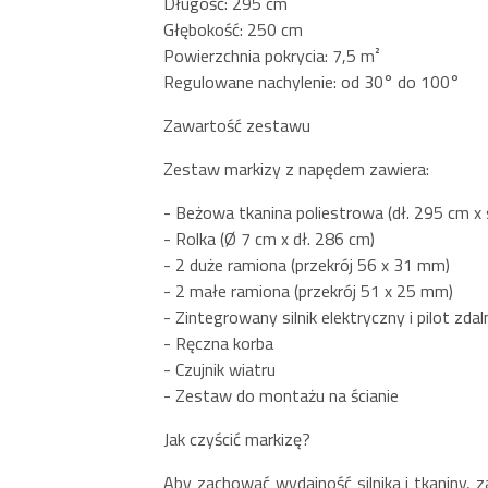
Długość: 295 cm
Głębokość: 250 cm
Powierzchnia pokrycia: 7,5 m²
Regulowane nachylenie: od 30° do 100°
Zawartość zestawu
Zestaw markizy z napędem zawiera:
- Beżowa tkanina poliestrowa (dł. 295 cm x 
- Rolka (Ø 7 cm x dł. 286 cm)
- 2 duże ramiona (przekrój 56 x 31 mm)
- 2 małe ramiona (przekrój 51 x 25 mm)
- Zintegrowany silnik elektryczny i pilot zd
- Ręczna korba
- Czujnik wiatru
- Zestaw do montażu na ścianie
Jak czyścić markizę?
Aby zachować wydajność silnika i tkaniny, z