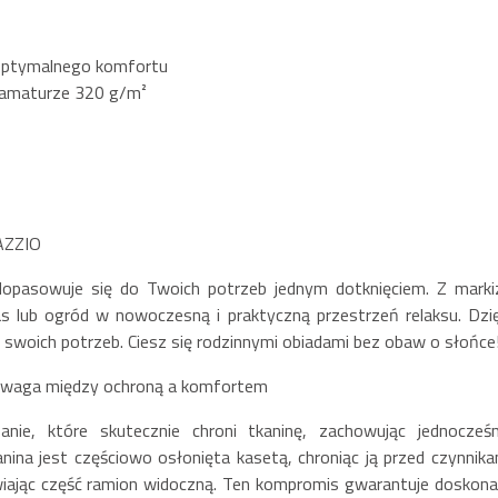
 optymalnego komfortu
gramaturze 320 g/m²
FAZZIO
dopasowuje się do Twoich potrzeb jednym dotknięciem. Z marki
s lub ogród w nowoczesną i praktyczną przestrzeń relaksu. Dzię
 swoich potrzeb. Ciesz się rodzinnymi obiadami bez obaw o słońce
nowaga między ochroną a komfortem
nie, które skutecznie chroni tkaninę, zachowując jednocześn
anina jest częściowo osłonięta kasetą, chroniąc ją przed czynnika
iając część ramion widoczną. Ten kompromis gwarantuje doskona