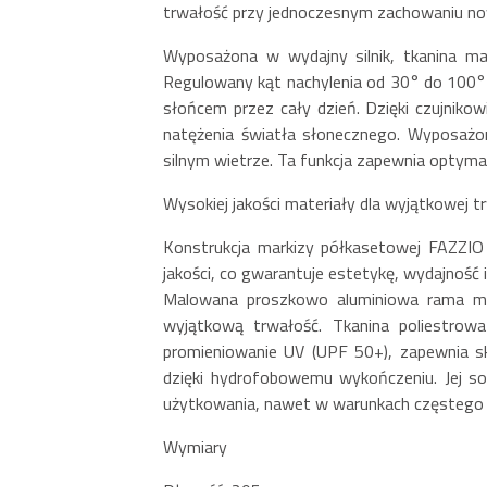
trwałość przy jednoczesnym zachowaniu no
Wyposażona w wydajny silnik, tkanina mar
Regulowany kąt nachylenia od 30° do 100° z
słońcem przez cały dzień. Dzięki czujniko
natężenia światła słonecznego. Wyposażon
silnym wietrze. Ta funkcja zapewnia optyma
Wysokiej jakości materiały dla wyjątkowej t
Konstrukcja markizy półkasetowej FAZZIO
jakości, co gwarantuje estetykę, wydajność
Malowana proszkowo aluminiowa rama mar
wyjątkową trwałość. Tkanina poliestrow
promieniowanie UV (UPF 50+), zapewnia s
dzięki hydrofobowemu wykończeniu. Jej sol
użytkowania, nawet w warunkach częstego 
Wymiary