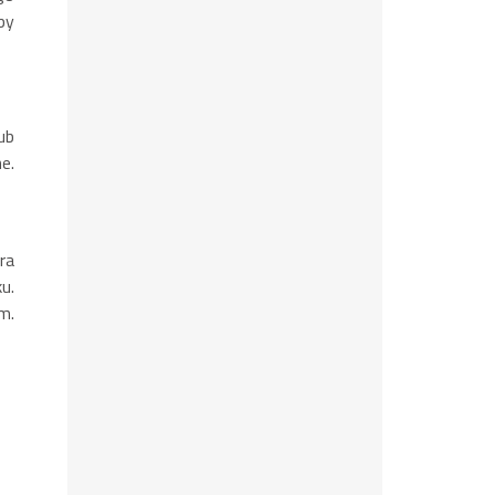
by
ub
e.
ra
u.
m.