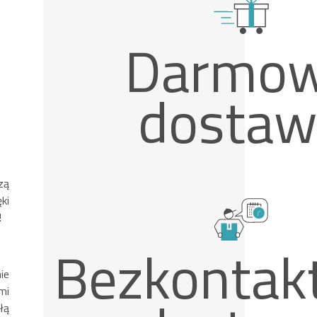
Darmo
dostaw
zą
ki
!
Bezkontak
ie
mi
łą