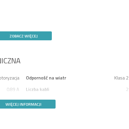
ZOBACZ WIĘCEJ
NICZNA
toryzacja
Odporność na wiatr
Klasa 2
0.89 A
Liczba kabli
2
WIĘCEJ INFORMACJI