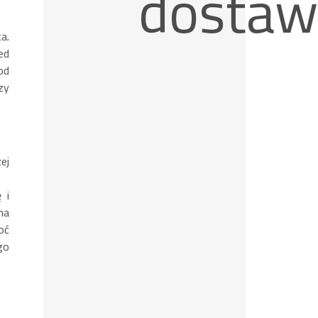
dostaw
a.
ed
od
zy
ej
 i
na
oć
go