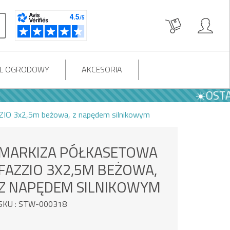
OL OGRODOWY
AKCESORIA
☀️OSTATNIE 
ZIO 3x2,5m beżowa, z napędem silnikowym
MARKIZA PÓŁKASETOWA
FAZZIO 3X2,5M BEŻOWA,
Z NAPĘDEM SILNIKOWYM
SKU : STW-000318