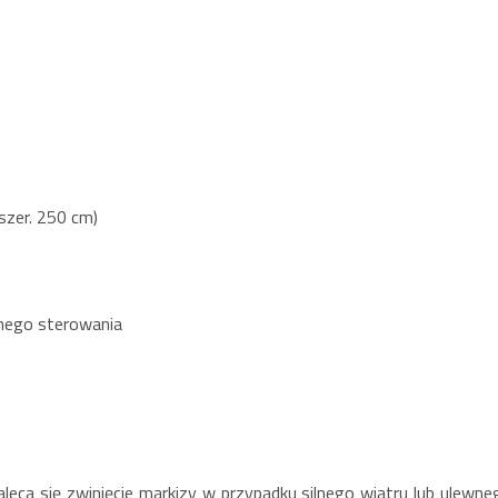
szer. 250 cm)
alnego sterowania
aleca się zwinięcie markizy w przypadku silnego wiatru lub ulewne